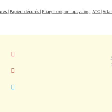
ures
|
Papiers décorés
|
Pliages origami upcycling
|
ATC
|
Arta
instagram
pinterest
linkedin